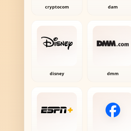
cryptocom
dam
disney
dmm