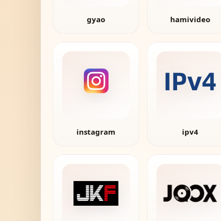
gyao
hamivideo
instagram
ipv4