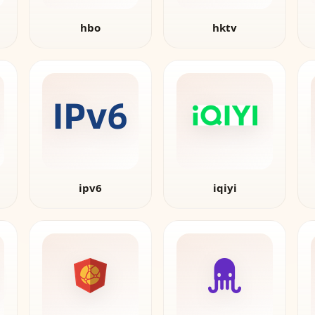
hbo
hktv
ipv6
iqiyi