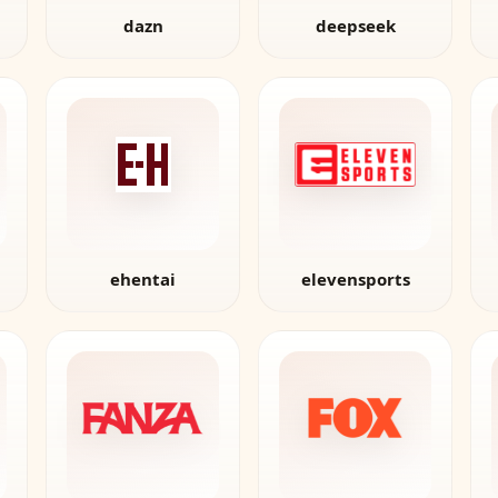
dazn
deepseek
ehentai
elevensports