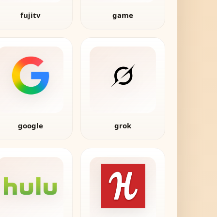
fujitv
game
google
grok