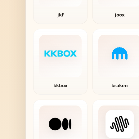
jkf
joox
kkbox
kraken