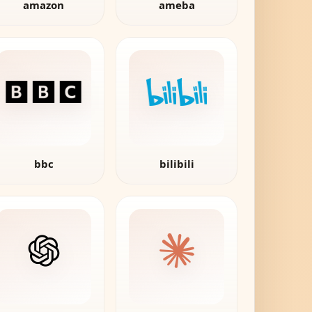
amazon
ameba
bbc
bilibili